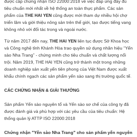
được cấp chứng nhận ISO 22000:2018 về việc đáp ứng đầy đủ
tiêu chuẩn mới nhất về hệ thống an toàn thực phẩm. Các sản
phẩm của
THE HAI YEN
cũng được mời tham dự nhiều hội chợ
triển lãm và giới thiệu nông sản trên thế giới, tạo được tiếng vang
không nhỏ với đối tác trong và ngoài nước.
Từ năm 2017 đến nay,
THE HAI YEN
liên tục được Sở Khoa học
và Công nghệ tỉnh Khánh Hòa trao quyền sử dụng nhãn hiệu “Yến
sào Nha Trang” - chứng minh cho tiêu chuẩn và chất lượng nổi
trội. Năm 2019, THE HAI YEN cũng trở thành một trong những
doanh nghiệp sản xuất yến tiên phong của Việt Nam được xuất
khẩu chính ngạch các sản phẩm yến sào sang thị trường quốc tế.
CÁC CHỨNG NHẬN & GIẢI THƯỞNG
Sản phẩm Yến sào nguyên tổ và Yến sào sơ chế của công ty đã
được đánh giá và phù hợp với các yêu cầu của tiêu chuẩn: Hệ
thống quản lý ATTP ISO 22000:2018
Chứng nhận "Yến sào Nha Trang" cho sản phẩm yến nguyên