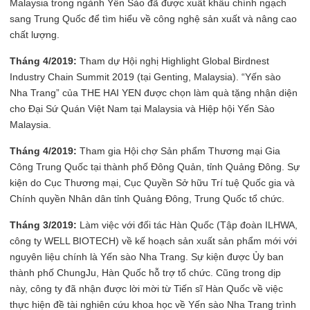
Malaysia trong ngành Yến Sào đã được xuất khẩu chính ngạch
sang Trung Quốc để tìm hiểu về công nghệ sản xuất và nâng cao
chất lượng.
Tháng 4/2019:
Tham dự Hội nghị Highlight Global Birdnest
Industry Chain Summit 2019 (tại Genting, Malaysia). “Yến sào
Nha Trang” của THE HAI YEN được chọn làm quà tặng nhận diện
cho Đại Sứ Quán Việt Nam tại Malaysia và Hiệp hội Yến Sào
Malaysia.
Tháng 4/2019:
Tham gia Hội chợ Sản phẩm Thương mại Gia
Công Trung Quốc tại thành phố Đông Quản, tỉnh Quảng Đông. Sự
kiện do Cục Thương mại, Cục Quyền Sở hữu Trí tuệ Quốc gia và
Chính quyền Nhân dân tỉnh Quảng Đông, Trung Quốc tổ chức.
Tháng 3/2019:
Làm việc với đối tác Hàn Quốc (Tập đoàn ILHWA,
công ty WELL BIOTECH) về kế hoạch sản xuất sản phẩm mới với
nguyên liệu chính là Yến sào Nha Trang. Sự kiện được Ủy ban
thành phố ChungJu, Hàn Quốc hỗ trợ tổ chức. Cũng trong dịp
này, công ty đã nhận được lời mời từ Tiến sĩ Hàn Quốc về việc
thực hiện đề tài nghiên cứu khoa học về Yến sào Nha Trang trình