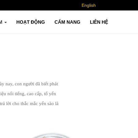
English
ẨM
HOẠT ĐỘNG
CẨM NANG
LIÊN HỆ
ày nay, con người đã biết phát
ệu nổi tiếng, cao cấp, tổ yến
rả lời cho thắc mắc yến sào là