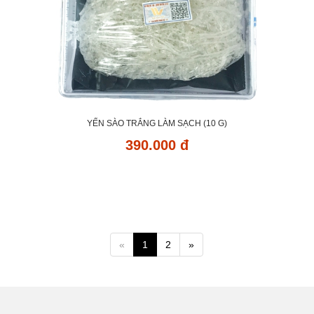
YẾN SÀO TRẮNG LÀM SẠCH (10 G)
390.000 đ
«
1
2
»