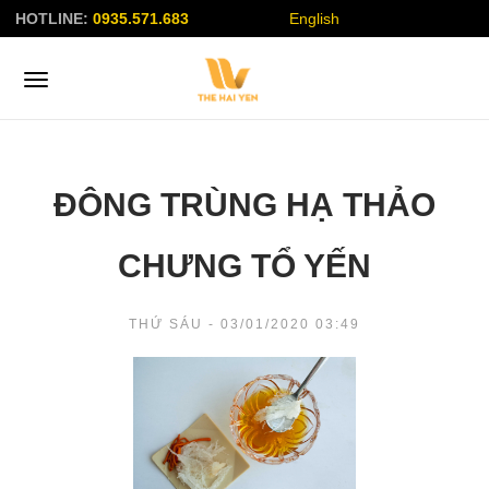
HOTLINE:
0935.571.683
English
ĐÔNG TRÙNG HẠ THẢO
CHƯNG TỔ YẾN
THỨ SÁU - 03/01/2020 03:49