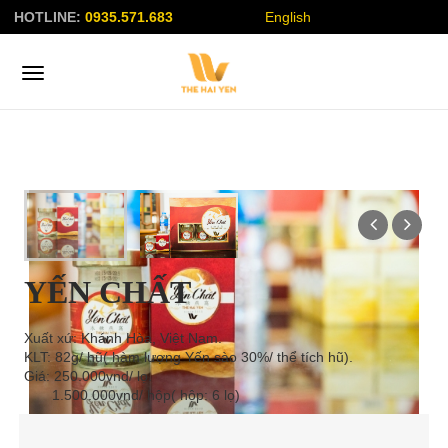
HOTLINE:
0935.571.683
English
YẾN CHẤT
Xuất xứ: Khánh Hòa, Việt Nam.
KLT: 82g/ hũ( hàm lượng Yến sào 30%/ thể tích hũ).
Giá: 250.000vnd/ lọ.
1.500.000vnd/ hộp( hộp: 6 lọ)