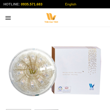
HOTLINE:
0935.571.683
English