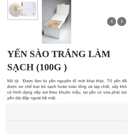
YẾN SÀO TRẮNG LÀM
SẠCH (100G )
Mô tả: Được làm từ yến nguyên tổ mới khai thác. Tổ yến đã
được sơ chế loại bỏ sạch hoàn toàn lông và tạp chất, sấy khô
có hình dạng xếp sợi theo khuôn mẫu, tai yến có vừa phải sợi
yến dài đắp ngoài bề mặt.