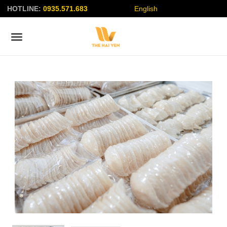
HOTLINE:
0935.571.683
English