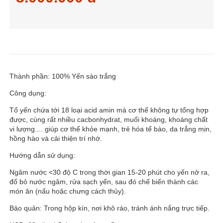
Thành phần: 100% Yến sào trắng
Công dụng:
Tổ yến chứa tới 18 loại acid amin mà cơ thể không tự tổng hợp
được, cùng rất nhiều cacbonhydrat, muối khoáng, khoáng chất
vi lượng.... giúp cơ thể khỏe mạnh, trẻ hóa tế bào, da trắng mịn,
hồng hào và cải thiện trí nhớ.
Hướng dẫn sử dụng:
Ngâm nước <30 độ C trong thời gian 15-20 phút cho yến nở ra,
đổ bỏ nước ngâm, rửa sạch yến, sau đó chế biến thành các
món ăn (nấu hoặc chưng cách thủy).
Bảo quản: Trong hộp kín, nơi khô ráo, tránh ánh nắng trực tiếp.