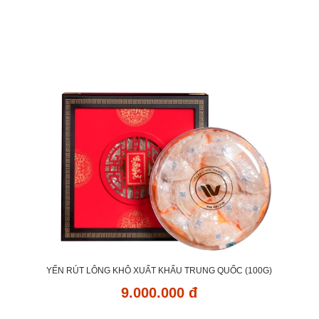
YẾN RÚT LÔNG KHÔ XUẤT KHẨU TRUNG QUỐC (100G)
9.000.000 đ