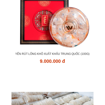
YẾN RÚT LÔNG KHÔ XUẤT KHẨU TRUNG QUỐC (100G)
9.000.000 đ