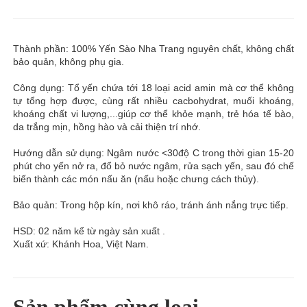
Thành phần: 100% Yến Sào Nha Trang nguyên chất, không chất
bảo quản, không phụ gia.
Công dụng: Tổ yến chứa tới 18 loại acid amin mà cơ thể không
tự tổng hợp được, cùng rất nhiều cacbohydrat, muối khoáng,
khoáng chất vi lượng,...giúp cơ thể khỏe mạnh, trẻ hóa tế bào,
da trắng mịn, hồng hào và cải thiện trí nhớ.
Hướng dẫn sử dụng: Ngâm nước <30độ C trong thời gian 15-20
phút cho yến nở ra, đổ bỏ nước ngâm, rửa sạch yến, sau đó chế
biến thành các món nấu ăn (nấu hoặc chưng cách thủy).
Bảo quản: Trong hộp kín, nơi khô ráo, tránh ánh nắng trực tiếp.
HSD: 02 năm kể từ ngày sản xuất .
Xuất xứ: Khánh Hoa, Việt Nam.