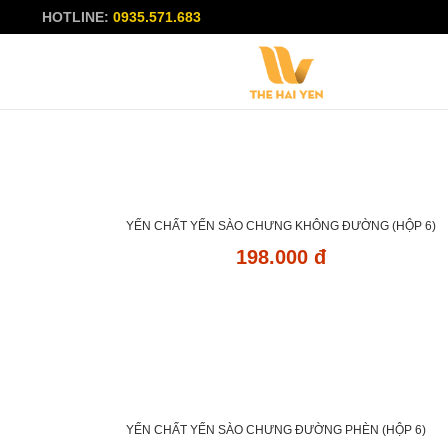
HOTLINE:
0935.571.683
YẾN CHẤT YẾN SÀO CHƯNG KHÔNG ĐƯỜNG (HỘP 6)
198.000 đ
YẾN CHẤT YẾN SÀO CHƯNG ĐƯỜNG PHÈN (HỘP 6)