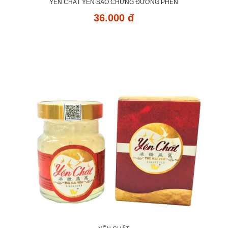
YẾN CHẤT YẾN SÀO CHƯNG ĐƯỜNG PHÈN
36.000 đ