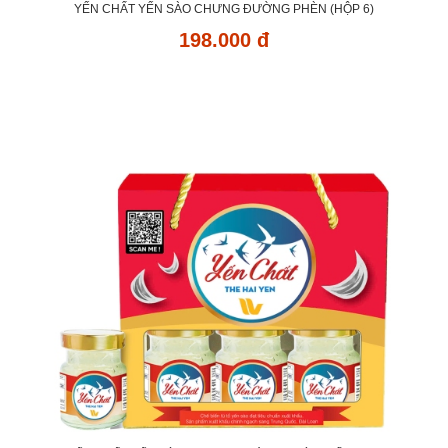
YẾN CHẤT YẾN SÀO CHƯNG ĐƯỜNG PHÈN (HỘP 6)
198.000 đ