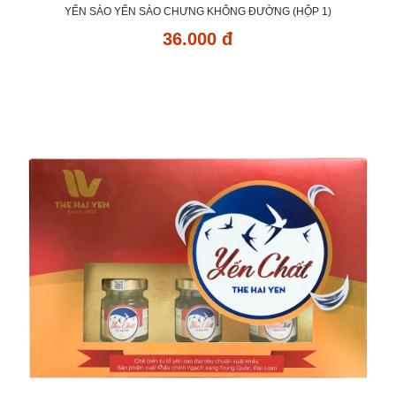
YẾN SÀO YẾN SÀO CHƯNG KHÔNG ĐƯỜNG (HỘP 1)
36.000 đ