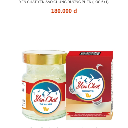
YẾN CHẤT YẾN SÀO CHƯNG ĐƯỜNG PHÈN (LỐC 5+1)
180.000 đ