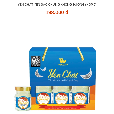
YẾN CHẤT YẾN SÀO CHƯNG KHÔNG ĐƯỜNG (HỘP 6)
198.000 đ