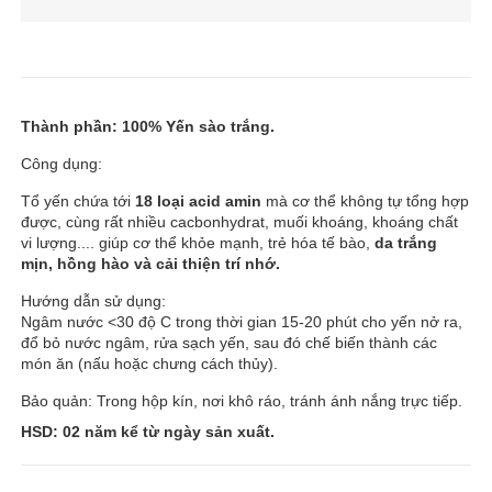
Thành phần: 100% Yến sào trắng.
Công dụng:
Tổ yến chứa tới
18 loại acid amin
mà cơ thể không tự tổng hợp
được, cùng rất nhiều cacbonhydrat, muối khoáng, khoáng chất
vi lượng.... giúp cơ thể khỏe mạnh, trẻ hóa tế bào,
da trắng
mịn, hồng hào và cải thiện trí nhớ.
Hướng dẫn sử dụng:
Ngâm nước <30 độ C trong thời gian 15-20 phút cho yến nở ra,
đổ bỏ nước ngâm, rửa sạch yến, sau đó chế biến thành các
món ăn (nấu hoặc chưng cách thủy).
Bảo quản: Trong hộp kín, nơi khô ráo, tránh ánh nắng trực tiếp.
HSD: 02 năm kể từ ngày sản xuất.