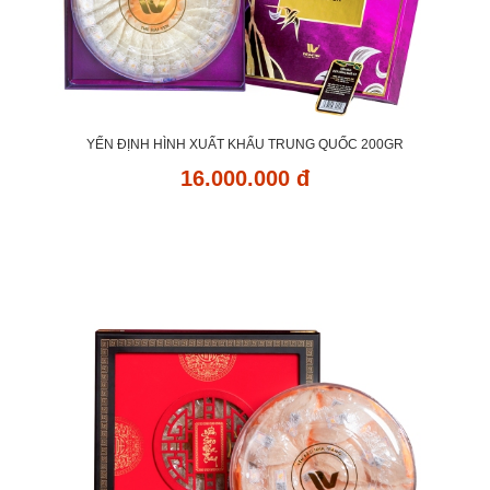
YẾN ĐỊNH HÌNH XUẤT KHẨU TRUNG QUỐC 200GR
16.000.000 đ