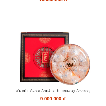
YẾN RÚT LÔNG KHÔ XUẤT KHẨU TRUNG QUỐC (100G)
9.000.000 đ