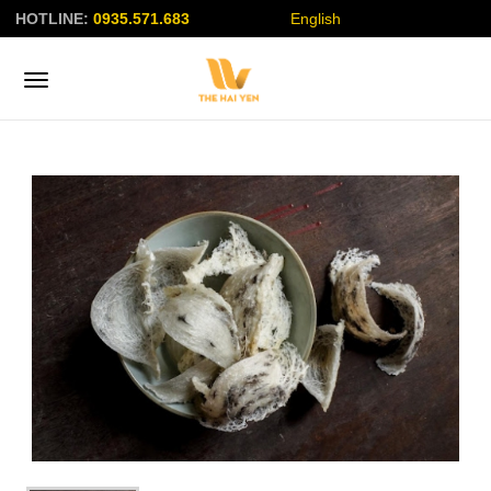
HOTLINE:
0935.571.683
English