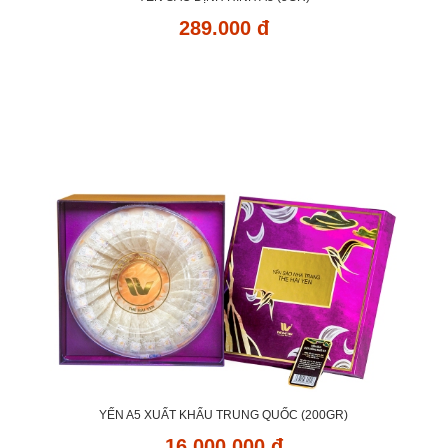
289.000 đ
YẾN A5 XUẤT KHẨU TRUNG QUỐC (200GR)
16.000.000 đ