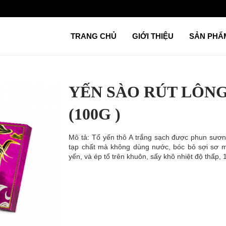
TRANG CHỦ
GIỚI THIỆU
SẢN PH
YẾN SÀO RÚT LÔNG
(100G )
Mô tả: Tổ yến thô A trắng sạch được phun sươn
tạp chất mà không dùng nước, bóc bỏ sợi sơ m
yến, và ép tổ trên khuôn, sấy khô nhiệt độ thấp, 