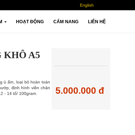
English
ẨM
HOẠT ĐỘNG
CẨM NANG
LIÊN HỆ
 KHÔ A5
g ủ ẩm, loại bỏ hoàn toàn
ướp, định hình viền chân
5.000.000 đ
12 - 14 tổ/ 100gram.