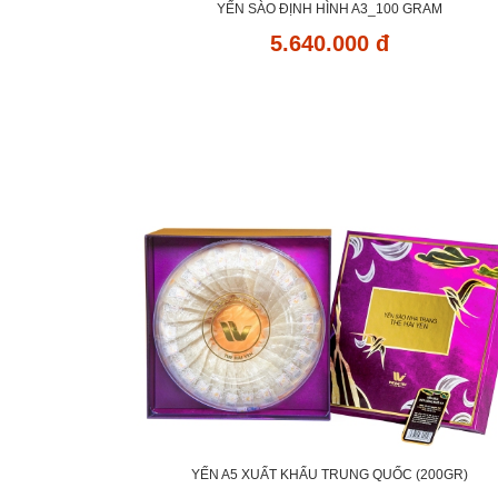
YẾN SÀO ĐỊNH HÌNH A3_100 GRAM
5.640.000 đ
YẾN A5 XUẤT KHẨU TRUNG QUỐC (200GR)