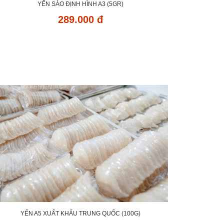
YẾN SÀO ĐỊNH HÌNH A3 (5GR)
289.000 đ
YẾN A5 XUẤT KHẨU TRUNG QUỐC (100G)