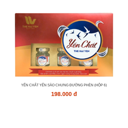
YẾN CHẤT YẾN SÀO CHƯNG ĐƯỜNG PHÈN (HỘP 6)
198.000 đ