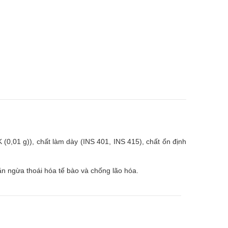
 K (0,01 g)), chất làm dày (INS 401, INS 415), chất ổn định
ăn ngừa thoái hóa tế bào và chống lão hóa.