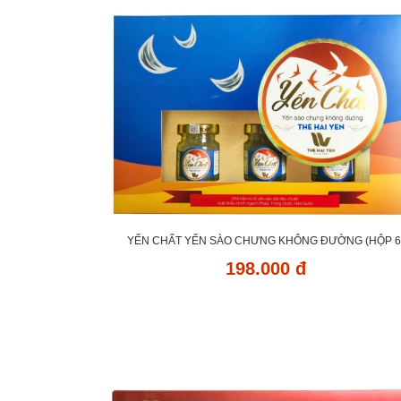
YẾN CHẤT YẾN SÀO CHƯNG KHÔNG ĐƯỜNG (HỘP 6
198.000 đ