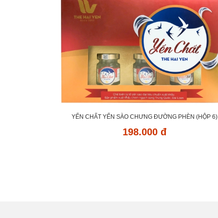
YẾN CHẤT YẾN SÀO CHƯNG ĐƯỜNG PHÈN (HỘP 6)
198.000 đ