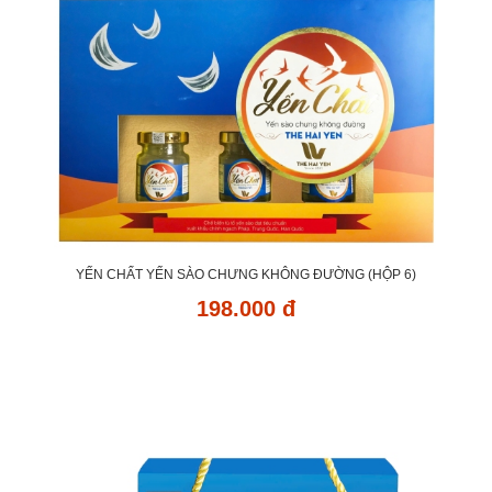
YẾN CHẤT YẾN SÀO CHƯNG KHÔNG ĐƯỜNG (HỘP 6)
198.000 đ