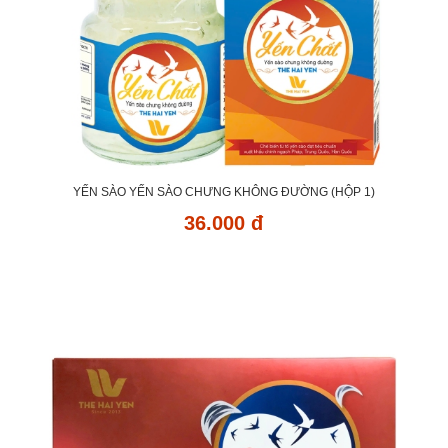
YẾN SÀO YẾN SÀO CHƯNG KHÔNG ĐƯỜNG (HỘP 1)
36.000 đ