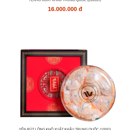
YẾN A5 XUẤT KHẨU TRUNG QUỐC (200GR)
16.000.000 đ
YẾN RÚT LÔNG KHÔ XUẤT KHẨU TRUNG QUỐC (100G)