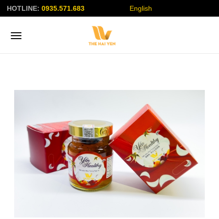
HOTLINE:
0935.571.683
English