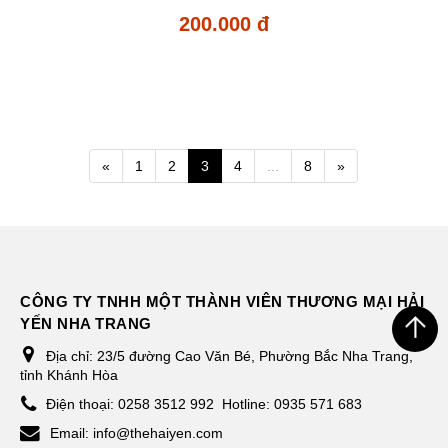
200.000 đ
«
1
2
3
4
...
8
»
CÔNG TY TNHH MỘT THÀNH VIÊN THƯƠNG MẠI HẢI
YẾN NHA TRANG
Địa chỉ:
23/5 đường Cao Văn Bé, Phường Bắc Nha Trang,
tỉnh Khánh Hòa
Điện thoại:
0258 3512 992
Hotline: 0935 571 683
Email:
info@thehaiyen.com