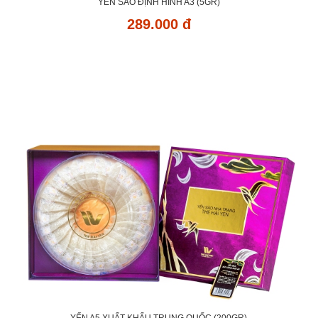
YẾN SÀO ĐỊNH HÌNH A3 (5GR)
289.000 đ