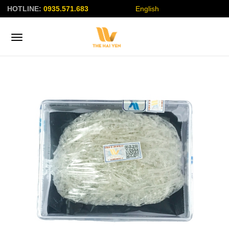
HOTLINE:
0935.571.683
English