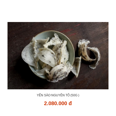
YẾN SÀO NGUYÊN TỔ (50G )
2.080.000 đ