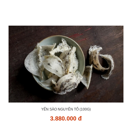
YẾN SÀO NGUYÊN TỔ (100G)
3.880.000 đ